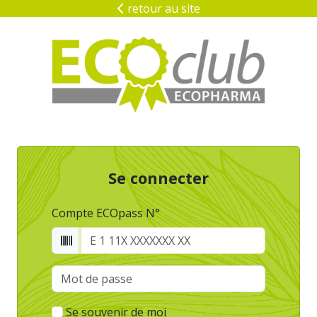
retour au site
Se connecter
Compte ECOpass N°
Se souvenir de moi